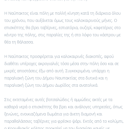
Η Ναύπακτος είναι πόλη με πολλή κίνηση κατά τη διάρκεια όλου
του χρόνου, που αυξάνεται όμως τους καλοκαιρινούς μήνες. Ο
επισκέπτης θα βρει ταβέρνες, εστιατόρια, ουζερί, καφετέριες στο
κέντρο της πόλης, στις παραλίες της ή στο λόφο του κάστρου με
θέα τη θάλασσα.
Η Ναύπακτος προσφέρεται για καλοκαιρινές διακοπές, αφού
διαθέτει υπέροχες ακρογιαλιές τόσο μέσα στην πόλη όσο και σε
μικρές αποστάσεις έξω από αυτή. Συγκεκριμένα, υπάρχει η
παραλιακή ζώνη του Δήμου Ναυπακτίας στα δυτικά και η
παραλιακή ζώνη του Δήμου Δωρίδος στα ανατολικά.
Στις εκτεταμένες αυτές βοτσαλώδεις ή αμμώδεις ακτές με τα
καθαρά νερά ο επισκέπτης θα βρει και ανάλογες υπηρεσίες, όπως
ξενώνες, ενοικιαζόμενα δωμάτια για άνετη διαμονή και
παραθαλάσσιες ταβέρνες για φρέσκο ψάρι. Εκτός από το κολύμπι,
ο Κορινθιακός κόλπος προκαλεί να τον διασχίσει κανείς με