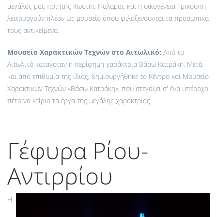
μεγάλος μας ποιητής Κωστής Παλαμάς και η οικογένεια Τρικούπη
λειτουργούν πλέον ως μουσείο όπου φιλοξενούνται τα προσωπικά
τους αντικείμενα.
Μουσείο Χαρακτικών Τεχνών στο Αιτωλικό:
Από το
Αιτωλικό καταγόταν η περίφημη χαράκτρια Βάσω Κατράκη. Μετά
και από επιθυμία της ίδιας, δημιουργήθηκε το Κέντρο και Μουσείο
Χαρακτικών Τεχνών «Βάσω Κατράκη», που στεγάζει σ' ένα υπέροχο
πέτρινο κτίριο τα έργα της μεγάλης χαράκτριας.
Γέφυρα Ρίου-
Αντιρρίου
Η