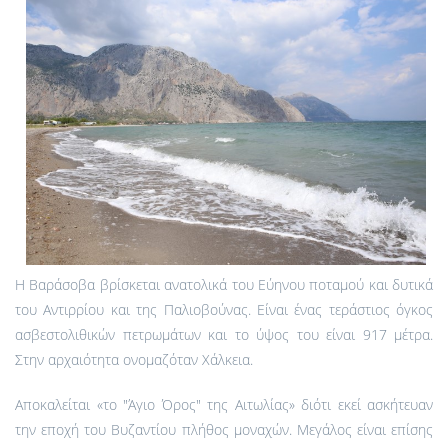
Η Βαράσοβα βρίσκεται ανατολικά του Εύηνου ποταμού και δυτικά
του Αντιρρίου και της Παλιοβούνας. Είναι ένας τεράστιος όγκος
ασβεστολιθικών πετρωμάτων και το ύψος του είναι 917 μέτρα.
Στην αρχαιότητα ονομαζόταν Χάλκεια.
Αποκαλείται «το "Άγιο Όρος" της Αιτωλίας» διότι εκεί ασκήτευαν
την εποχή του Βυζαντίου πλήθος μοναχών. Μεγάλος είναι επίσης