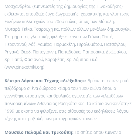
Μοσχανδρέου (εμπνευστές της δημιουργίας της Πινακοθήκης)
εκθέτονται σπουδαία έργα ζωγραφικής, χαρακτικής και γλυπτικής
Ελλήνων καλλιτεχνών του 20ού αιώνα, όπως των Μόραλη,
Μυταρά, Γκίκα, Τσαρούχη και πολλών άλλων μεγάλων δημιουργών.
Το τμήμα της γλυπτικής φιλοξενεί έργα των Γιάννη Παπά,
Περαντινού, Λάζ. Λαμέρα, Παρμακέλη, Γερολυμάτου, Πατσόγλου,
Ρηγανά, Θεόδ. Παπαγιάννη, Παπαδούκα, Παπασάικα, Δικέφαλου,
Χρ. Παπά, Φασιανού, Κοροβέση, Χρ. Λάμπρου κ.ά.
(www.pinakothiki.org)
Κέντρο Λόγου και Τέχνης «Διέξοδος»:
Βρίσκεται σε κεντρικό
πεζόδρομο σ' ένα διώροφο κτίσμα του 18ου αιώνα όπου ο
γεννήθηκε στρατηγός και θρυλικός αγωνιστής των «ελευθέρων
πολιορκημένων» Αθανάσιος Ραζηκότσικας. Το κτίριο ανακαινίστηκε
1999 με σκοπό να φιλοξενεί στις αίθουσές του εκδηλώσεις λόγου,
τέχνης και προβολής κινηματογραφικών ταινιών.
Μουσείο Παλαμά και Τρικούπη:
Τα σπίτια όπου έμεναν ο