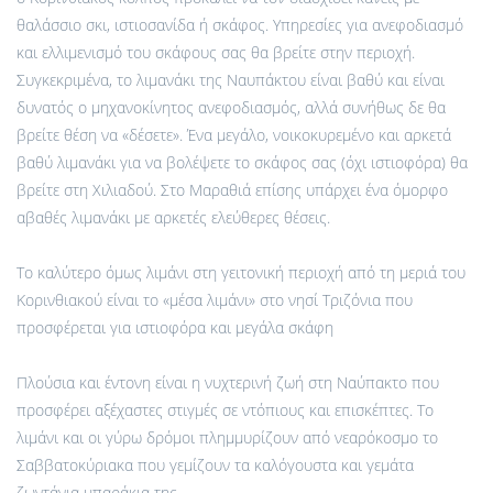
θαλάσσιο σκι, ιστιοσανίδα ή σκάφος. Υπηρεσίες για ανεφοδιασμό
και ελλιμενισμό του σκάφους σας θα βρείτε στην περιοχή.
Συγκεκριμένα, το λιμανάκι της Ναυπάκτου είναι βαθύ και είναι
δυνατός ο μηχανοκίνητος ανεφοδιασμός, αλλά συνήθως δε θα
βρείτε θέση να «δέσετε». Ένα μεγάλο, νοικοκυρεμένο και αρκετά
βαθύ λιμανάκι για να βολέψετε το σκάφος σας (όχι ιστιοφόρα) θα
βρείτε στη Χιλιαδού. Στο Μαραθιά επίσης υπάρχει ένα όμορφο
αβαθές λιμανάκι με αρκετές ελεύθερες θέσεις.
Το καλύτερο όμως λιμάνι στη γειτονική περιοχή από τη μεριά του
Κορινθιακού είναι το «μέσα λιμάνι» στο νησί Τριζόνια που
προσφέρεται για ιστιοφόρα και μεγάλα σκάφη
Πλούσια και έντονη είναι η νυχτερινή ζωή στη Ναύπακτο που
προσφέρει αξέχαστες στιγμές σε ντόπιους και επισκέπτες. Το
λιμάνι και οι γύρω δρόμοι πλημμυρίζουν από νεαρόκοσμο το
Σαββατοκύριακα που γεμίζουν τα καλόγουστα και γεμάτα
ζωντάνια μπαράκια της.