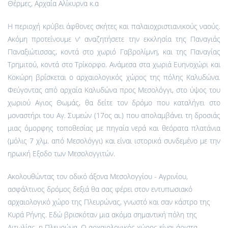
Θέρμες, Αρχαία Αλίκυρνα κ.α
Η περιοχή κρύβει άφθονες σκήτες και παλαιοχριστιανικούς ναούς.
Ακόμη προτείνουμε ν' αναζητήσετε την εκκλησία της Παναγιάς
Παναξιώτισσας, κοντά στο χωριό Γαβρολίμνη, και της Παναγίας
Τρημιτού, κοντά στο Τρίκορφο. Ανάμεσα στα χωριά Ευηνοχώρι και
Κοκώρη βρίσκεται ο αρχαιολογικός χώρος της πόλης Καλυδώνα.
Φεύγοντας από αρχαία Καλυδώνα προς Μεσολόγγι, στο ύψος του
χωριού Αγιος Θωμάς, θα δείτε τον δρόμο που καταλήγει στο
μοναστήρι του Αγ. Συμεών (17ος αι.) που απολαμβάνει τη δροσιάς
μιας όμορφης τοποθεσίας με πηγαία νερά και θεόρατα πλατάνια
(μόλις 7 χλμ. από Μεσολόγγι) και είναι ιστορικά συνδεμένο με την
ηρωική Εξοδο των Μεσολογγιτών.
Ακολουθώντας τον οδικό άξονα Μεσολογγίου - Αγρινίου,
ασφάλτινος δρόμος δεξιά θα σας φέρει στον εντυπωσιακό
αρχαιολογικό χώρο της Πλευρώνας, γνωστό και σαν κάστρο της
Κυρά Ρήνης. Εδώ βρισκόταν μια ακόμα σημαντική πόλη της
Αιτωλίας, η Πλευρώνα. Ο αρχαιολογικός χώρος είναι άριστα