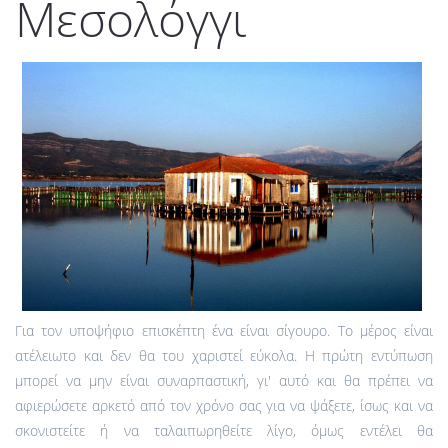
Μεσολόγγι
Για τον υποψήφιο επισκέπτη ένα είναι σίγουρο. Το μέρος είναι
ατέλειωτο και δεν θα του χαριστεί εύκολα. Η πρώτη εντύπωση
μπορεί να μην είναι συναρπαστική, γι' αυτό και θα πρέπει να
αφιερώσετε αρκετό από τον χρόνο σας για να ψάξετε, ίσως και να
σκονιστείτε ή να ταλαιπωρηθείτε λίγο, όμως εντέλει θα