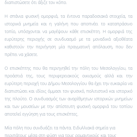
διαπιστώσετε ότι άξιζε τον κόπο.
Η σπάνια φυσική ομορφιά, τα έντονα παραδοσιακά στοιχεία, τα
ιστορικά μνημεία και η γαλήνη που αποπνέει το καταπράσινο
τοπίο, υπόσχονται να μαγέψουν κάθε επισκέπτη. Η ομορφιά της
ευρύτερης περιοχής σε συνδυασμό με τα μοναδικά αξιοθέατα
καθιστούν την περιήγηση μία πραγματική απόλαυση, που δεν
πρέπει να χάσετε.
Ο επισκέπτης που θα περιηγηθεί την πόλη του Μεσολογγίου, τα
προάστιά της, τους περιφερειακούς οικισμούς αλλά και την
ευρύτερη περιοχή του Δήμου Μεσολογγίου θα έχει την ευκαιρία να
διαπιστώσει και ιδίοις όμμασι τον φυσικό, πολιτιστικό και ιστορικό
της πλούτο. Ο συνδυασμός των αναρίθμητων ιστορικών μνημείων
και των μουσείων με την απίστευτη φυσική ομορφιά του τοπίου
αποτελεί εγγύηση για τους επισκέπτες.
Μία πόλη που συνδυάζει τα πάντα. Ειδυλλιακά σημεία για
περιπάτους μέσα στη φύση για τους ρομαντικούς και τους