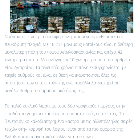
Ναύπακτος είναι μια όμορφη πόλη, κτισμένη αμφιθεατρικά σε
πευκόφυτη πλαγιά. Με 18.231 μόνιμους κατοίκους είναι η δεύτερη
μεγαλύτερη πόλη του νομού Αιτωλοακαρνανίας και απέχει 42
χιλιόμετρα από το Μεσολόγγι και 10 χιλιόμετρα από το πορθμείο
Ρίου Αντιρρίου. Τα τελευταία χρόνια η πόλη εκσυγχρονίζεται με
ταχείς ρυθμούς και είναι σε θέση να ικανοποιήσει όλες τις
απαιτήσεις των επισκεπτών της ενώ παράλληλα διατηρεί σε
μεγάλο βαθμό το παραδοσιακό ύφος της.
Το παλιό κυκλικό λιμάνι με τους δύο γραφικούς πύργους στην
είσοδό του γοητεύει και τους πιο απαιτητικούς επισκέπτες. Το
βενετσιάνικο καλοδιατηρημένο κάστρο με τις αλλεπάλληλες σειρές
τειχών στην κορυφή του λόφου, είναι από τα πιο όμορφα της
Ελλάδας και πραγματικό στολίδι για την πόλη.