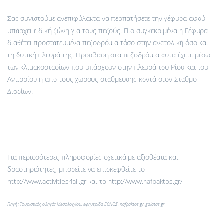
Σας συνιστούμε ανεπιφύλακτα να περπατήσετε την γέφυρα αφού
υπάρχει ειδική ζώνη για τους πεζούς. Πιο συγκεκριμένα η Γέφυρα
διαθέτει προστατευμένα πεζοδρόμια τόσο στην ανατολική όσο και
τη δυτική πλευρά της. Πρόσβαση στα πεζοδρόμια αυτά έχετε μέσω
των κλιμακοστασίων που υπάρχουν στην πλευρά του Ρίου και του
Αντιρρίου ή από τους χώρους στάθμευσης κοντά στον Σταθμό
Διοδίων.
Για περισσότερες πληροφορίες σχετικά με αξιοθέατα και
δραστηριότητες, μπορείτε να επισκεφθείτε το
http://www.activities4all.gr και το http://www.nafpaktos.gr/
Πηγή : Τουριστικός οδηγός Μεσολογγίου, εφημερίδα ΕΘΝΟΣ, nafpaktos.gr, galatas.gr