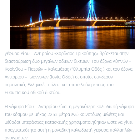
γέφυρα Ρίου – Αντιρρίου «Χαρίλαος Τρικούπης» βρίσκεται στην
διασταύρωση δύο μεγάλων οδικών δικτύων. Του άξονα Αθηνών –
Κορίνθου – Πατρών – Καλαμάτας (“Ολυμπία Οδός ) και του άξονα
Αντιρρίου – Ιωαννίνων (Ιονία Οδός) οι οποίοι συνδέουν
σημαντικές Ελληνικές πόλεις και αποτελούν μέρους του
Ευρωπαϊκού οδικού δικτύου.
Η γέφυρα Ρίου – Αντιρρίου είναι η μεγαλύτερη καλωδιωτή γέφυρα
του κόσμου με μήκος 2253 μέτρα ενώ καινοτόμες μελέτες και
μέθοδοι υπεράκτιας κατασκευής χρησιμοποιήθηκαν ώστε να γίνει
πραγματικότητα αυτή η μοναδική καλωδιωτή γέφυρα πολλαπλών
ανοιγμάτων.