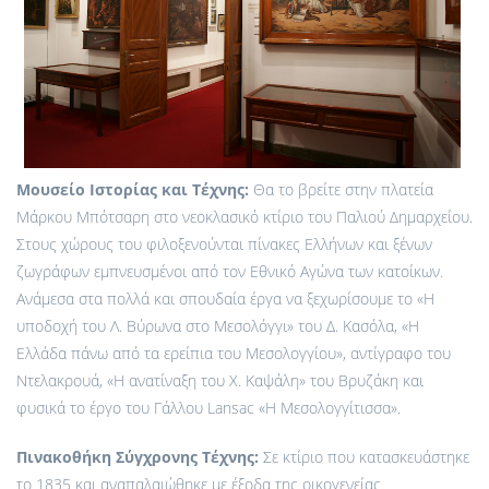
Μουσείο Ιστορίας και Τέχνης:
Θα το βρείτε στην πλατεία
Μάρκου Μπότσαρη στο νεοκλασικό κτίριο του Παλιού Δημαρχείου.
Στους χώρους του φιλοξενούνται πίνακες Ελλήνων και ξένων
ζωγράφων εμπνευσμένοι από τον Εθνικό Αγώνα των κατοίκων.
Ανάμεσα στα πολλά και σπουδαία έργα να ξεχωρίσουμε το «Η
υποδοχή του Λ. Βύρωνα στο Μεσολόγγι» του Δ. Κασόλα, «Η
Ελλάδα πάνω από τα ερείπια του Μεσολογγίου», αντίγραφο του
Ντελακρουά, «Η ανατίναξη του Χ. Καψάλη» του Βρυζάκη και
φυσικά το έργο του Γάλλου Lansac «Η Μεσολογγίτισσα».
Πινακοθήκη Σύγχρονης Τέχνης:
Σε κτίριο που κατασκευάστηκε
το 1835 και αναπαλαιώθηκε με έξοδα της οικογενείας